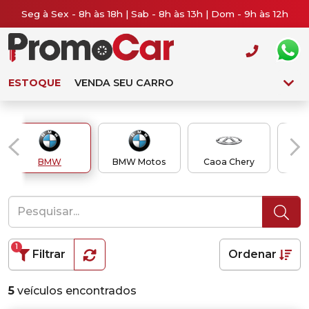
Seg à Sex - 8h às 18h | Sab - 8h às 13h | Dom - 9h às 12h
ESTOQUE
VENDA SEU CARRO
BMW
BMW Motos
Caoa Chery
Ch
1
Filtrar
Ordenar
5
veículos encontrados