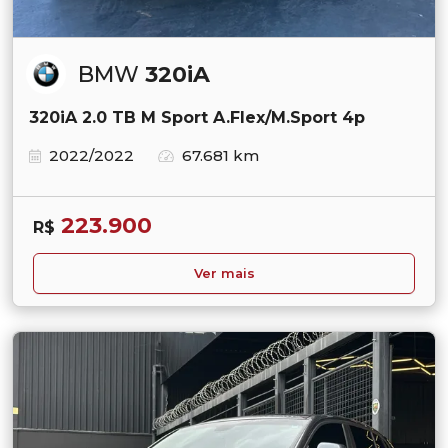
BMW
320iA
320iA 2.0 TB M Sport A.Flex/M.Sport 4p
2022/2022
67.681 km
223.900
R$
Ver mais