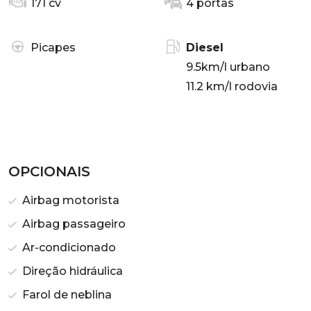
171 cv
4 portas
Picapes
Diesel
9.5km/l urbano
11.2 km/l rodovia
OPCIONAIS
Airbag motorista
Airbag passageiro
Ar-condicionado
Direção hidráulica
Farol de neblina